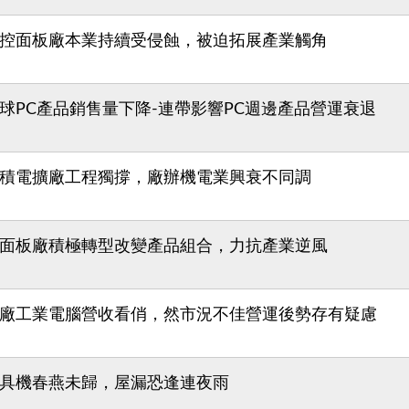
控面板廠本業持續受侵蝕，被迫拓展產業觸角
球PC產品銷售量下降-連帶影響PC週邊產品營運衰退
積電擴廠工程獨撐，廠辦機電業興衰不同調
面板廠積極轉型改變產品組合，力抗產業逆風
廠工業電腦營收看俏，然市況不佳營運後勢存有疑慮
具機春燕未歸，屋漏恐逢連夜雨