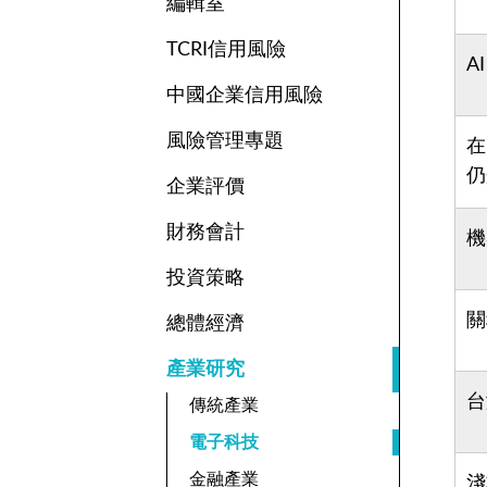
編輯室
TCRI信用風險
A
中國企業信用風險
風險管理專題
在
仍
企業評價
財務會計
機
投資策略
關
總體經濟
產業研究
台
傳統產業
電子科技
金融產業
淺