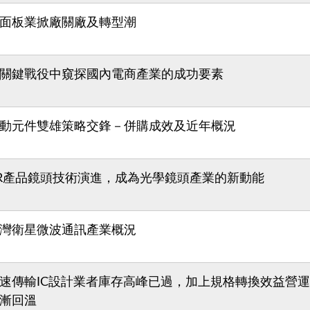
面板業掀廠關廠及轉型潮
關鍵戰役中窺探國內電商產業的成功要素
動元件雙雄策略交鋒－併購成效及近年概況
R產品鏡頭技術演進，成為光學鏡頭產業的新動能
灣衛星微波通訊產業概況
速傳輸IC設計業者庫存高峰已過，加上規格轉換效益營
漸回溫