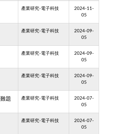
產業研究-電子科技
2024-11-
05
產業研究-電子科技
2024-09-
05
產業研究-電子科技
2024-09-
05
產業研究-電子科技
2024-09-
05
產業研究-電子科技
2024-07-
化難題
05
產業研究-電子科技
2024-07-
05