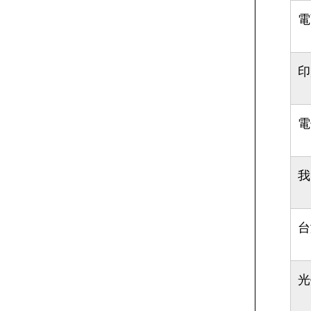
電
印
電
我
台
光