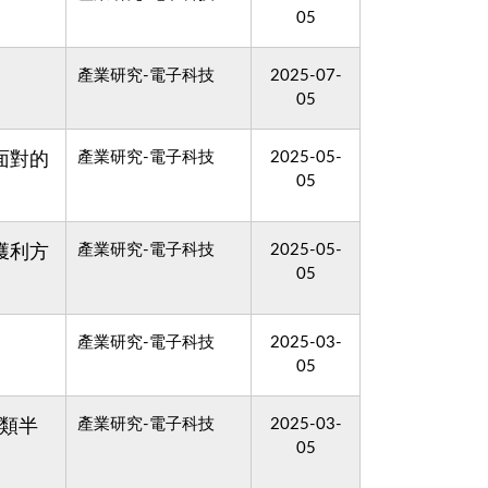
05
產業研究-電子科技
2025-07-
05
產業研究-電子科技
2025-05-
面對的
05
產業研究-電子科技
2025-05-
獲利方
05
產業研究-電子科技
2025-03-
05
產業研究-電子科技
2025-03-
三類半
05