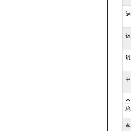
缺
被
釩
中
全
境
客