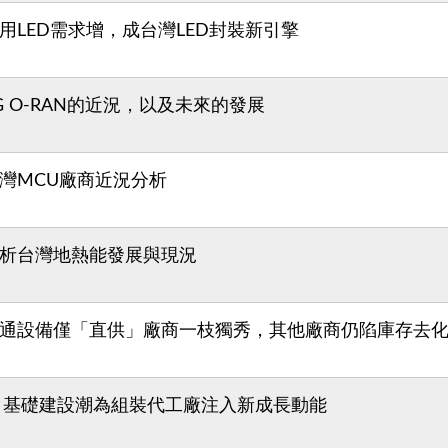
用LED需求增，成台灣LED封裝新引擎
G O-RAN的近況，以及未來的發展
灣MCU廠商近況分析
析台灣地熱能發展與現況
通設備僅「直供」廠商一枝獨秀，其他廠商仍陷庫存去
I 基礎建設潮為組裝代工廠注入新成長動能