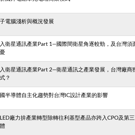
子電腦淺析與概況發展
入衛星通訊產業Part 1—國際間衛星角逐較勁，及台灣須
憂
入衛星通訊產業Part 2—衛星通訊之產業發展，台灣廠商
式？
國半導體自主化趨勢對台灣IC設計產業的影響
LED廠力拚產業轉型除轉往利基型產品亦跨入CPO及第
體