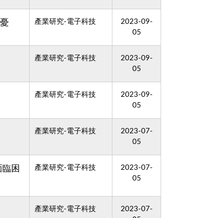
產業研究-電子科技
2023-09-
隱憂
05
產業研究-電子科技
2023-09-
05
產業研究-電子科技
2023-09-
05
產業研究-電子科技
2023-07-
05
產業研究-電子科技
2023-07-
面臨困
05
產業研究-電子科技
2023-07-