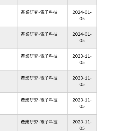
產業研究-電子科技
2024-01-
05
產業研究-電子科技
2024-01-
05
產業研究-電子科技
2023-11-
05
產業研究-電子科技
2023-11-
05
產業研究-電子科技
2023-11-
05
產業研究-電子科技
2023-11-
05