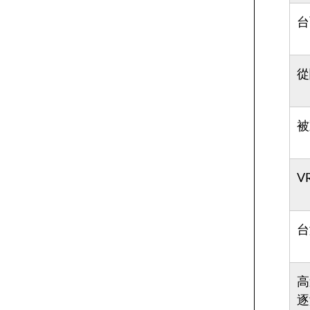
台
從
被
V
台
高
逐