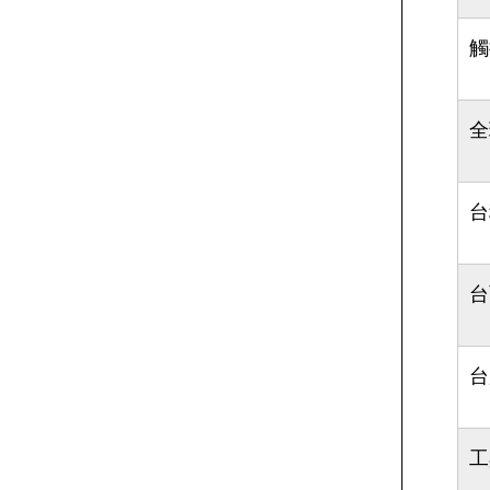
觸
全
台
台
台
工