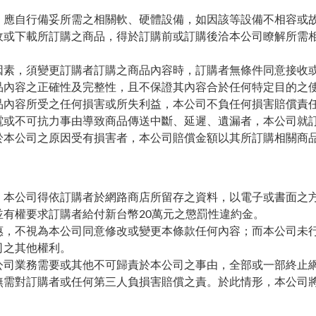
，應自行備妥所需之相關軟、硬體設備，如因該等設備不相容或
收或下載所訂購之商品，得於訂購前或訂購後洽本公司瞭解所需
因素，須變更訂購者訂購之商品內容時，訂購者無條件同意接收
品內容之正確性及完整性，且不保證其內容合於任何特定目的之
品內容所受之任何損害或所失利益，本公司不負任何損害賠償責
電或不可抗力事由導致商品傳送中斷、延遲、遺漏者，本公司就
於本公司之原因受有損害者，本公司賠償金額以其所訂購相關商
，本公司得依訂購者於網路商店所留存之資料，以電子或書面之
有權要求訂購者給付新台幣20萬元之懲罰性違約金。
惠，不視為本公司同意修改或變更本條款任何內容；而本公司未
司之其他權利。
公司業務需要或其他不可歸責於本公司之事由，全部或一部終止
無需對訂購者或任何第三人負損害賠償之責。於此情形，本公司