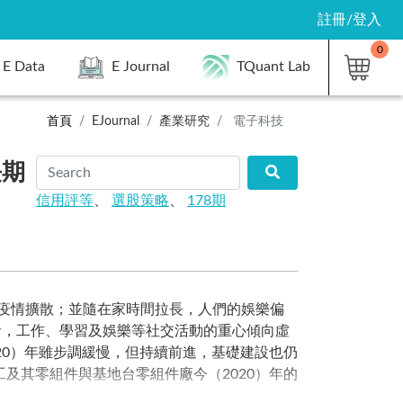
註冊/登入
0
E Data
E Journal
TQuant Lab
首頁
EJournal
產業研究
電子科技
長期
信用評等
、
選股策略
、
178期
緩疫情擴散；並隨在家時間拉長，人們的娛樂偏
者，工作、學習及娛樂等社交活動的重心傾向虛
20）年雖步調緩慢，但持續前進，基礎建設也仍
及其零組件與基地台零組件廠今（2020）年的