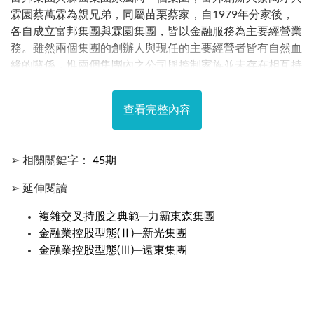
霖園蔡萬霖為親兄弟，同屬苗栗蔡家，自1979年分家後，
各自成立富邦集團與霖園集團，皆以金融服務為主要經營業
務。雖然兩個集團的創辦人與現任的主要經營者皆有自然血
緣的關係，惟兩個集團內之公司與控制家族並未存在相互持
股的關係，亦未出任董監事參與彼此集團之經營，因此，本
研究視富邦與霖園為兩個各自分立的集團，將個別分析與比
查看完整內容
較其控股型態。為了文意上之清晰，以下將以「富邦蔡家」
代表以蔡萬才為首之蔡氏家族，以「霖園蔡家」代表以蔡萬
霖為首之蔡氏家族。
➢ 相關關鍵字：
45期
➢ 延伸閱讀
複雜交叉持股之典範─力霸東森集團
金融業控股型態(Ⅱ)─新光集團
金融業控股型態(Ⅲ)─遠東集團