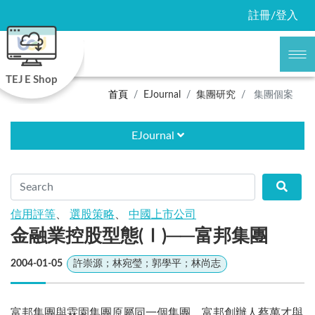
註冊/登入
TEJ E Shop
首頁
EJournal
集團研究
集團個案
EJournal
信用評等
、
選股策略
、
中國上市公司
金融業控股型態(Ⅰ)──富邦集團
2004-01-05
許崇源；林宛瑩；郭學平；林尚志
富邦集團與霖園集團原屬同一個集團，富邦創辦人蔡萬才與