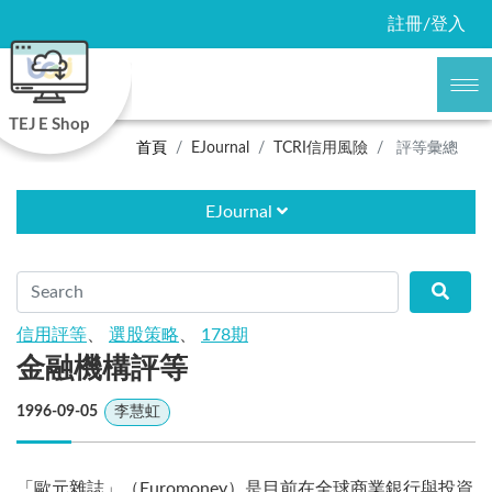
註冊/登入
TEJ E Shop
首頁
EJournal
TCRI信用風險
評等彙總
EJournal
信用評等
、
選股策略
、
178期
金融機構評等
1996-09-05
李慧虹
「歐元雜誌」（Euromoney）是目前在全球商業銀行與投資