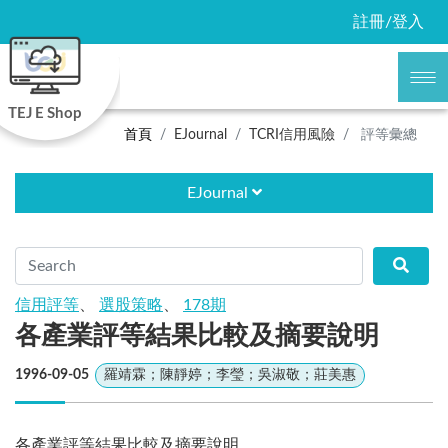
註冊/登入
TEJ E Shop
首頁
EJournal
TCRI信用風險
評等彙總
EJournal
信用評等
、
選股策略
、
178期
各產業評等結果比較及摘要說明
1996-09-05
羅靖霖；陳靜婷；李瑩；吳淑敬；莊美惠
各產業評等結果比較及摘要說明