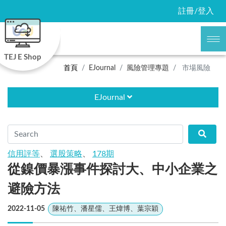
註冊/登入
TEJ E Shop
首頁
EJournal
風險管理專題
市場風險
EJournal
信用評等
、
選股策略
、
178期
從鎳價暴漲事件探討大、中小企業之
避險方法
2022-11-05
陳祐竹、潘星儒、王煒博、葉宗穎