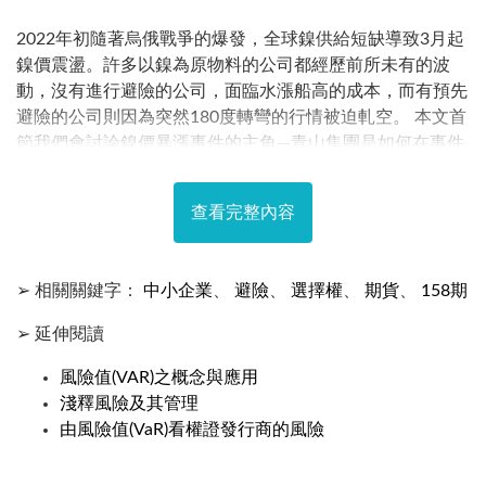
2022年初隨著烏俄戰爭的爆發，全球鎳供給短缺導致3月起
鎳價震盪。許多以鎳為原物料的公司都經歷前所未有的波
動，沒有進行避險的公司，面臨水漲船高的成本，而有預先
避險的公司則因為突然180度轉彎的行情被迫軋空。 本文首
節我們會討論鎳價暴漲事件的主角—青山集團是如何在事件
當中以錯誤的避險方式，讓公司面臨巨大的損失，甚至要承
擔被軋空的風險。 接著，在第二節，我們會討論避險方式
查看完整內容
的種類，分別適用或常見於哪種公司，並以原油業、航空業
及鎳鐵業的幾家大型上市公司的避險方法為例，一步步討論
大型企業在避險操作上的方式邏輯是如何隨環境而變化，這
➢ 相關關鍵字：
中小企業
、
避險
、
選擇權
、
期貨
、
158期
些方法又是否真的有起到避險的目的…
➢ 延伸閱讀
風險值(VAR)之概念與應用
淺釋風險及其管理
由風險值(VaR)看權證發行商的風險