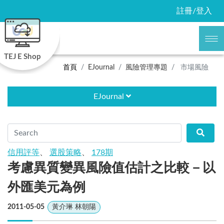
註冊/登入
TEJ E Shop
首頁
EJournal
風險管理專題
市場風險
EJournal
信用評等
、
選股策略
、
178期
考慮異質變異風險值估計之比較－以
外匯美元為例
2011-05-05
黃介琳 林朝陽