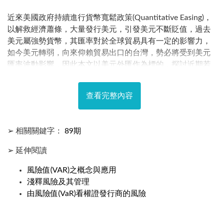
近來美國政府持續進行貨幣寬鬆政策(Quantitative Easing)，
以解救經濟蕭條，大量發行美元，引發美元不斷貶值，過去
美元屬強勢貨幣，其匯率對於全球貿易具有一定的影響力，
如今美元轉弱，向來仰賴貿易出口的台灣，勢必將受到美元
匯率波動影響，因此本文以美元外匯作為標的，探討近期若
持有美元外匯，以不同的條件異質變異模型估計變異數，探
討其不同的模型假設下，對於VaR的估算有什麼樣的情形發
查看完整內容
生，與其合適程度。 對於投資人來說，VaR可方便投資人估
計與預測風險，讓投資人可以隨時調整避險策略，以達到風
險控管的目標。針對VaR的計算方法，主要可分為變異數-共
➢ 相關關鍵字：
89期
變異數法、歷史模擬法與蒙地卡羅模擬法，其中，模擬法的
過程相當繁雜，本文將以變異數-共變異數法作為評估VaR的
➢ 延伸閱讀
方法。
風險值(VAR)之概念與應用
淺釋風險及其管理
由風險值(VaR)看權證發行商的風險