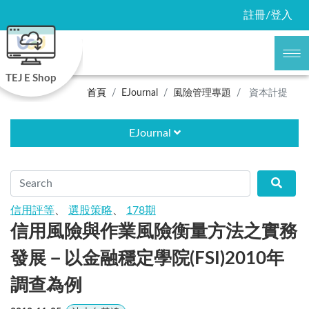
註冊/登入
TEJ E Shop
首頁
EJournal
風險管理專題
資本計提
EJournal
信用評等
、
選股策略
、
178期
信用風險與作業風險衡量方法之實務
發展－以金融穩定學院(FSI)2010年
調查為例