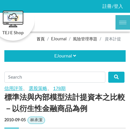
註冊/登入
TEJ E Shop
首頁
EJournal
風險管理專題
資本計提
EJournal
信用評等
、
選股策略
、
178期
標準法與內部模型法計提資本之比較
－以衍生性金融商品為例
2010-09-05
林承潔