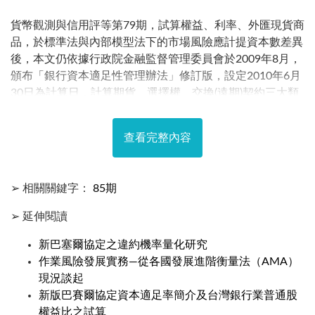
貨幣觀測與信用評等第79期，試算權益、利率、外匯現貨商
品，於標準法與內部模型法下的市場風險應計提資本數差異
後，本文仍依據行政院金融監督管理委員會於2009年8月，
頒布「銀行資本適足性管理辦法」修訂版，設定2010年6月
30日為計算日，計算期貨、選擇權、交換(遠期)契約三大類
金融衍生性商品，其標準法市場風險應計提資本；內部模型
法則使用最新版「TEJ市場風險值評估系統3.1」完成風險值
查看完整內容
計算，以比較兩種不同方法計算下，應計提資本數的差異。
➢ 相關關鍵字：
85期
➢ 延伸閱讀
新巴塞爾協定之違約機率量化研究
作業風險發展實務—從各國發展進階衡量法（AMA）
現況談起
新版巴賽爾協定資本適足率簡介及台灣銀行業普通股
權益比之試算