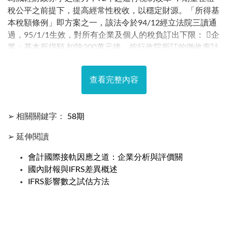
稅公平之前提下，提高經常性稅收，以穩定財源。「所得基
本稅額條例」即方案之一，該法令於94/12經立法院三讀通
過，95/1/1生效，對所有企業及個人的稅負訂出下限： 企
業：基本所得額 扣除200萬元後，按行政院所訂的徵收率計
算出基本稅額。徵收率，最低不得低於10%、最高不得超過
12%，由行政院視經濟環境定之。目前為10% 自然人：基
查看完整內容
本所得額扣除600萬元後，按20%計算出基本稅額 該法實施
後，高所得者就不再因促產條例、及各種停徵、免徵、免納
所得而逃脫基本的納稅義務。
➢ 相關關鍵字：
58期
➢ 延伸閱讀
會計國際接軌因應之道：企業分析與評價關
國內財報與IFRS差異概述
IFRS影響數之試估方法