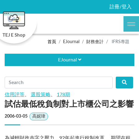
註冊/登入
TEJ E Shop
首頁
EJournal
財務會計
IFRS專題
EJournal
信用評等
、
選股策略
、
178期
試估最低稅負制對上市櫃公司之影響
2006-03-05
高妮瑋
為減輕財政赤字之壓力，92年起進行稅制改革 ，期望在租