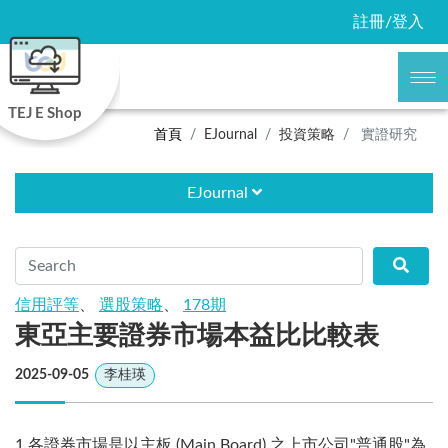
註冊/登入
TEJ E Shop
首頁
EJournal
投資策略
實證研究
EJournal
信用評等
、
選股策略
、
178期
東亞主要證券市場本益比比較表
2025-09-05
李桂瑛
1.各證券市場是以主板 (Main Board) 之上市公司"普通股"為