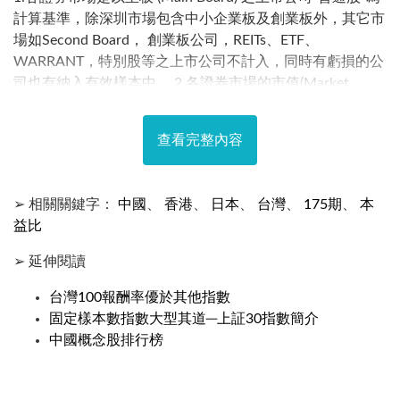
計算基準，除深圳市場包含中小企業板及創業板外，其它市
場如Second Board， 創業板公司，REITs、ETF、
WARRANT，特別股等之上市公司不計入，同時有虧損的公
司也有納入有效樣本中。 2.各證券市場的市值(Market
Capitalization)是用年底最後一個交易日之收盤價乘以總發
行股數，最新年度是用2025年07月底最後一個交易日來計
查看完整內容
算；幣別是以該市場之主要交易幣別來表達.，單位是億
元。如上海，深圳市場的幣別是人民幣(RMB)，香港市場是
用港幣 (HKD)，日本市場是用日圓(JPY)。 3.各證券市場的
➢ 相關關鍵字：
中國
、
香港
、
日本
、
台灣
、
175期
、
本
本益比之計算公式為：有效
益比
➢ 延伸閱讀
台灣100報酬率優於其他指數
固定樣本數指數大型其道─上証30指數簡介
中國概念股排行榜