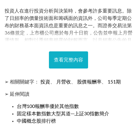
投資人在進行投資分析與決策時，會參考許多重要訊息。除
了日頻率的價量技術面和籌碼面的資訊外，公司每季定期公
布的財務基本面資訊也是重要的訊息之一。而證券交易法第
36條規定，上市櫃公司應於每月十日前，公告並申報上月營
運情形。相對以季頻率揭露的財報而言，以月頻率公告的月
營收資訊就成為了投資人掌握基本面變化最重要的參考指
標。按月公布的月營收資訊除了較具有時效性外，亦可以幫
查看完整內容
助投資人在財報的空窗期時持續追蹤公司的基本面訊息…
➢ 相關關鍵字：
投資
、
月營收
、
股價報酬率
、
151期
➢ 延伸閱讀
台灣100報酬率優於其他指數
固定樣本數指數大型其道─上証30指數簡介
中國概念股排行榜