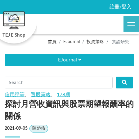
註冊/登入
TEJ E Shop
首頁
EJournal
投資策略
實證研究
EJournal
信用評等
、
選股策略
、
178期
探討月營收資訊與股票期望報酬率的
關係
2021-09-05
陳岱佑