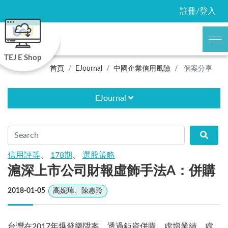
註冊/登入
TEJ E Shop
首頁
EJournal
中國企業信用風險
個案分享
EJournal
信用評等
、
178期
、
選股策略
滬深上市公司財報虛飾手法A：併購
2018-01-05
高妮瑋、陳惠玲
台灣在2017年爆發樂陞案，透過鉅資併購，虛增業績、虛