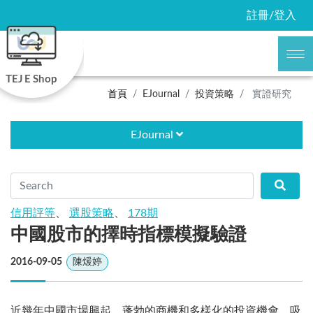
註冊/登入
TEJ E Shop
首頁
EJournal
投資策略
實證研究
EJournal
信用評等
、
選股策略
、
178期
中國股市的擇時指標模擬驗證
2016-09-05
陳煖婷
近幾年中國市場興起，蓬勃的商機和多樣化的投資機會，吸