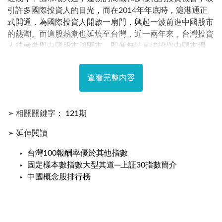
引許多國際投資人的目光，而在2014年年底時，滬港通正
式開通，為國際投資人開啟一扇門，興起一波前進中國股市
的熱潮。而這股熱潮也延燒至台灣，近一兩年來，台灣投資
人積極參與中國股市與匯市，即便無法直接投資中國市場，
也透過其他方式參與，如蓬勃發展的中國股市基金、與中國
股市連動的ETF等，希望從這個蓄勢待發的市場中，得到額
查看完整內容
外的投資成果。
➢ 相關關鍵字：
121期
➢ 延伸閱讀
台灣100報酬率優於其他指數
固定樣本數指數大型其道─上証30指數簡介
中國概念股排行榜