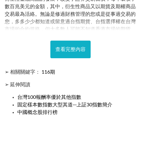
數百兆美元的金額，其中，衍生性商品又以期貨及期權商品
交易最為活絡。無論是修過財務管理的您或是從事過交易的
您，多多少少都知道或留意過台指期貨、台指選擇權在台灣
市場的合約規格，但大多數人可能不知道香港市場的期貨、
期權合約商品有哪些?部位大小又如何?其在亞洲市場的地位
與在世界所占有什麼樣的地位?讓此篇文章來帶您作初步了
查看完整內容
解。 一、市場概況 香港市場是成熟的國際市場，作為亞太
地區的金融中心，具有明顯的國際化特徵。它的吸引力所
在，在於無外匯管制及政府當局的開放態度，且保證資本自
➢ 相關關鍵字：
116期
由移動，使得國外投資人不斷湧入，最重要的，香港是進入
中國市場的重要門道之一。截至2014/6/30，香港上市公司
➢ 延伸閱讀
共1,689家，其中約有49.6%為中國內地至香港掛牌，另
44.3%為香港本地公司。
台灣100報酬率優於其他指數
固定樣本數指數大型其道─上証30指數簡介
中國概念股排行榜