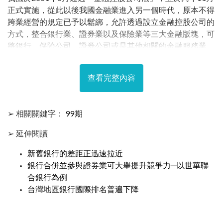
正式實施，從此以後我國金融業進入另一個時代，原本不得
跨業經營的規定已予以鬆綁，允許透過設立金融控股公司的
方式，整合銀行業、證券業以及保險業等三大金融版塊，可
將銀行、保險公司、證券公司或是其他相關的金融服務業
等，均可納入成為金融控股公司旗下的子公司；至2003年
年初，計有華南金、富邦金、國泰金、開發金、玉山金、元
查看完整內容
大金、兆豐金、台新金、新光金、國票金、永豐金、中信
金、第一金以及日盛金等十四家金控公司。
➢ 相關關鍵字：
99期
➢ 延伸閱讀
新舊銀行的差距正迅速拉近
銀行合併並參與證券業可大舉提升競爭力─以世華聯
合銀行為例
台灣地區銀行國際排名普遍下降