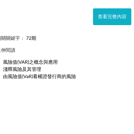
，流動性乃決定報酬的關鍵所在。流動性高的債券，投資者會有
較高的流動性貼水，賣方為能順利出售而壓低售價，故流動性的
查看完整內容
要探討公債殖利率及流動性的影響因素，並以聯立方程式模型檢
對資本市場的研究偏重於股票市場，但債券市場同為資本市場的
討，可作為未來投資人對於債券市場投資的參考依據。
相關關鍵字：
72期
延伸閱讀
風險值(VAR)之概念與應用
淺釋風險及其管理
由風險值(VaR)看權證發行商的風險