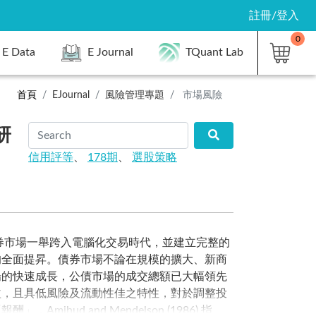
註冊/登入
0
E Data
E Journal
TQuant Lab
首頁
EJournal
風險管理專題
市場風險
研
信用評等
、
178期
、
選股策略
債券市場一舉跨入電腦化交易時代，並建立完整的
均全面提昇。債券市場不論在規模的擴大、新商
場的快速成長，公債市場的成交總額已大幅領先
益，且具低風險及流動性佳之特性，對於調整投
ud and Mendelson (1986) 指