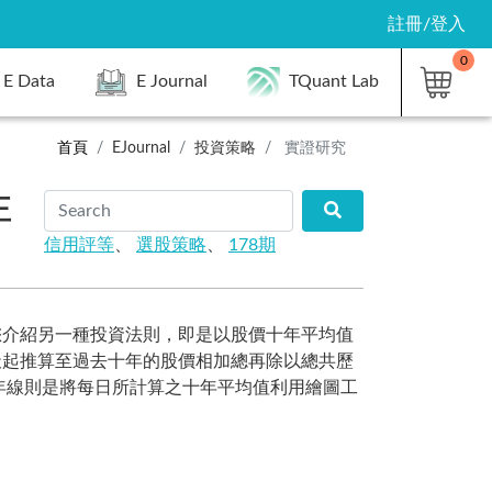
註冊/登入
0
E Data
E Journal
TQuant Lab
首頁
EJournal
投資策略
實證研究
正
信用評等
、
選股策略
、
178期
您介紹另一種投資法則，即是以股價十年平均值
天起推算至過去十年的股價相加總再除以總共歷
年線則是將每日所計算之十年平均值利用繪圖工