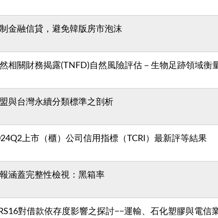
制金融信貸，避免韓版房市泡沫
然相關財務揭露(TNFD)自然風險評估－生物足跡領域衡
盟與台灣永續分類標準之剖析
024Q2上市（櫃）公司信用指標（TCRI）最新評等結果
報涵蓋完整性檢視：黑箱率
FRS16對借款依存度影響之探討−−運輸、石化塑膠與電信