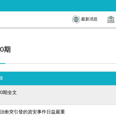
最新消息
70期
目
70期全文
治衝突引發的資安事件日益嚴重