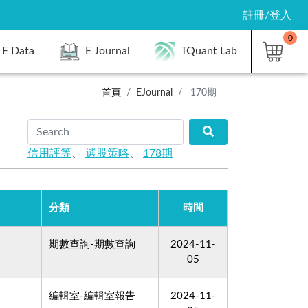
註冊/登入
0
E Data
E Journal
TQuant Lab
首頁
EJournal
170期
信用評等
、
選股策略
、
178期
分類
時間
期數查詢-期數查詢
2024-11-
05
編輯室-編輯室報告
2024-11-