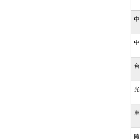
中
中
台
光
車
隨