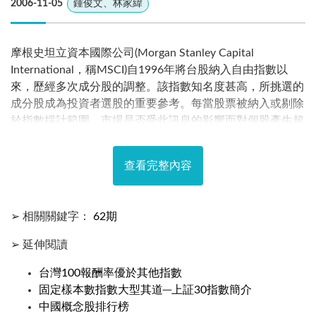
2006-11-05
鍾俊文、林家緯
摩根史坦立資本國際公司(Morgan Stanley Capital
International，稱MSCI)自1996年將台股納入自由指數以
來，歷經多次成分股的調整。該指數知名度甚高，所挑選的
成分股成為投資者選股的重要參考。每當股票被納入或剔除
於指數採計範圍，市場是否受此訊息的影響而對個股產生超
常報酬，為實務及學術界所關切，曾有許多針對此一議題所
做之研究，但其使用各種模式估計報酬率時，多採發行量加
查看完整內容
權股價指數，做為迴歸式之解釋變數。
➢ 相關關鍵字：
62期
➢ 延伸閱讀
台灣100報酬率優於其他指數
固定樣本數指數大型其道─上証30指數簡介
中國概念股排行榜