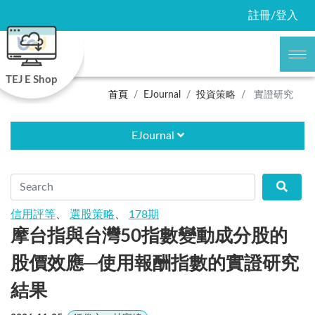
註冊/登入
TEJ E Shop
首頁
EJournal
投資策略
實證研究
EJournal
信用評等
、
選股策略
、
178期
摩台指與台灣50指數變動成分股的
股價效應─使用報酬指數的實證研究
結果