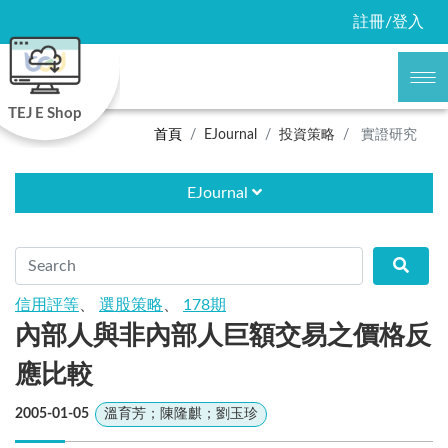
註冊/登入
TEJ E Shop
首頁
EJournal
投資策略
實證研究
EJournal
信用評等
、
選股策略
、
178期
內部人與非內部人巨額交易之價格反
應比較
2005-01-05
溫育芳；陳隆麒；劉玉珍