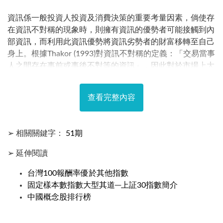
資訊係一般投資人投資及消費決策的重要考量因素，倘使存
在資訊不對稱的現象時，則擁有資訊的優勢者可能接觸到內
部資訊，而利用此資訊優勢將資訊劣勢者的財富移轉至自己
身上。根據Thakor (1993)對資訊不對稱的定義：「交易當事
人之間存在事前或事後不對等的資訊」，因此對於市場上大
多數的外部投資人而言，其對於公司任何的資訊通常不及公
司的內部人，即使接收到某些相關的訊息，也往往屬於事後
查看完整內容
的消息。因此，處於此種資訊不對稱的情況下，如何解讀公
司內部人交易的資訊，實為值得深入探討的議題。
➢ 相關關鍵字：
51期
➢ 延伸閱讀
台灣100報酬率優於其他指數
固定樣本數指數大型其道─上証30指數簡介
中國概念股排行榜